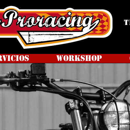
T
rvicios
WorkShop